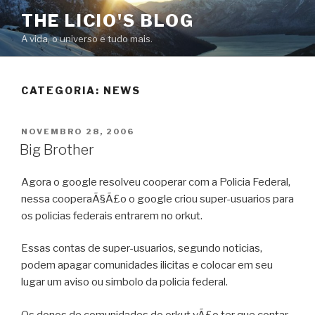
Pular
THE LICIO'S BLOG
para
A vida, o universo e tudo mais.
o
conteúdo
CATEGORIA:
NEWS
PUBLICADO
NOVEMBRO 28, 2006
EM
Big Brother
Agora o google resolveu cooperar com a Policia Federal,
nessa cooperaÃ§Ã£o o google criou super-usuarios para
os policias federais entrarem no orkut.
Essas contas de super-usuarios, segundo noticias,
podem apagar comunidades ilicitas e colocar em seu
lugar um aviso ou simbolo da policia federal.
Os donos de comunidades do orkut vÃ£o ter que contar