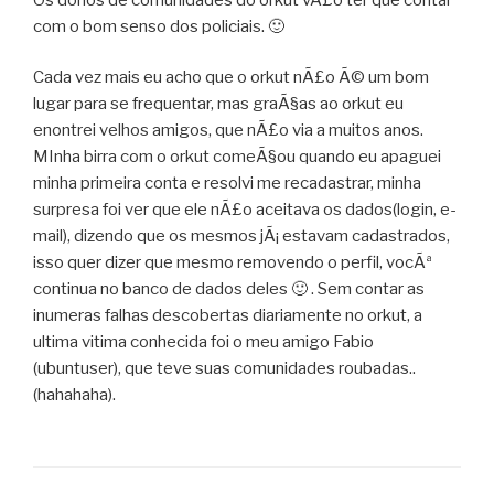
com o bom senso dos policiais. 🙂
Cada vez mais eu acho que o orkut nÃ£o Ã© um bom
lugar para se frequentar, mas graÃ§as ao orkut eu
enontrei velhos amigos, que nÃ£o via a muitos anos.
MInha birra com o orkut comeÃ§ou quando eu apaguei
minha primeira conta e resolvi me recadastrar, minha
surpresa foi ver que ele nÃ£o aceitava os dados(login, e-
mail), dizendo que os mesmos jÃ¡ estavam cadastrados,
isso quer dizer que mesmo removendo o perfil, vocÃª
continua no banco de dados deles 🙂 . Sem contar as
inumeras falhas descobertas diariamente no orkut, a
ultima vitima conhecida foi o meu amigo Fabio
(ubuntuser), que teve suas comunidades roubadas..
(hahahaha).