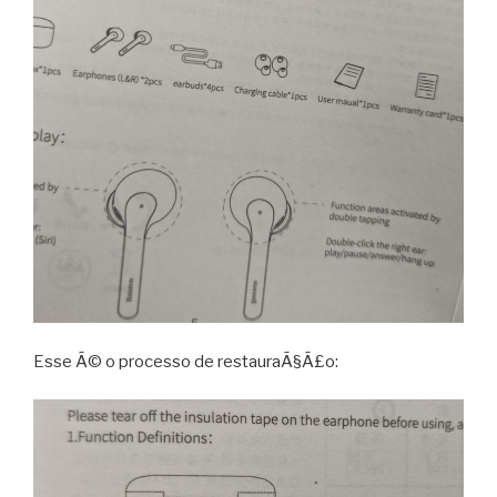
Esse Ã© o processo de restauraÃ§Ã£o: