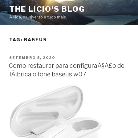
Pular
THE LICIO'S BLOG
para
A vida, o universo e tudo mais.
o
conteúdo
TAG:
BASEUS
PUBLICADO
SETEMBRO 5, 2020
EM
Como restaurar para configuraÃ§Ã£o de
fÃ¡brica o fone baseus w07