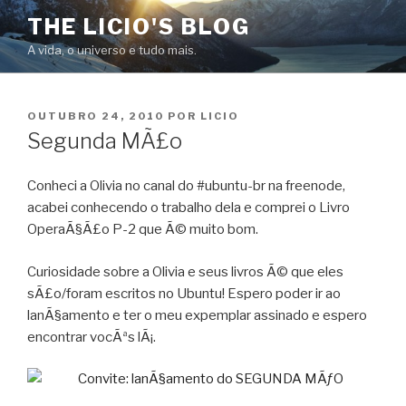
Pular
THE LICIO'S BLOG
para
A vida, o universo e tudo mais.
o
conteúdo
PUBLICADO
OUTUBRO 24, 2010
POR
LICIO
EM
Segunda MÃ£o
Conheci a Olivia no canal do #ubuntu-br na freenode,
acabei conhecendo o trabalho dela e comprei o Livro
OperaÃ§Ã£o P-2 que Ã© muito bom.
Curiosidade sobre a Olivia e seus livros Ã© que eles
sÃ£o/foram escritos no Ubuntu! Espero poder ir ao
lanÃ§amento e ter o meu expemplar assinado e espero
encontrar vocÃªs lÃ¡.