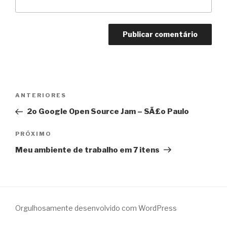
Navegação
Post
ANTERIORES
de
anterior
2o Google Open Source Jam – SÃ£o Paulo
Post
Próximo
PRÓXIMO
post
Meu ambiente de trabalho em 7 itens
Orgulhosamente desenvolvido com WordPress