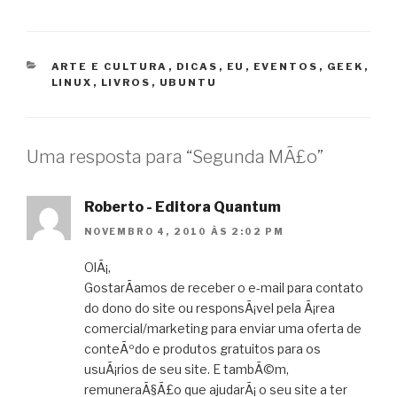
CATEGORIAS
ARTE E CULTURA
,
DICAS
,
EU
,
EVENTOS
,
GEEK
,
LINUX
,
LIVROS
,
UBUNTU
Uma resposta para “Segunda MÃ£o”
Roberto - Editora Quantum
NOVEMBRO 4, 2010 ÀS 2:02 PM
OlÃ¡,
GostarÃ­amos de receber o e-mail para contato
do dono do site ou responsÃ¡vel pela Ã¡rea
comercial/marketing para enviar uma oferta de
conteÃºdo e produtos gratuitos para os
usuÃ¡rios de seu site. E tambÃ©m,
remuneraÃ§Ã£o que ajudarÃ¡ o seu site a ter